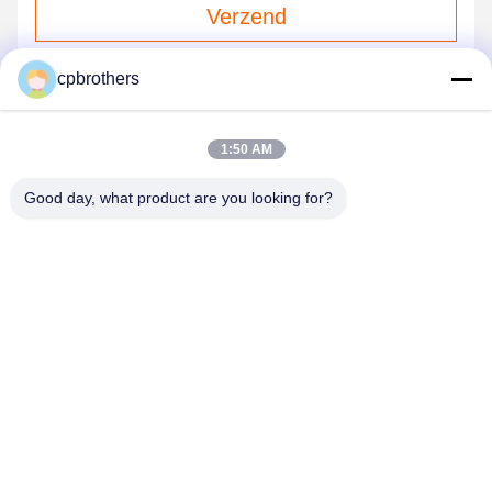
Verzend
cpbrothers
1:50 AM
Good day, what product are you looking for?
HUNAN CONCRETE POWER BROTHERS
HEAVY INDUSTRY & TECHNOLOGY CO.,
LIMITED
zhengxin919@hotmail.com
00-86-15974212324
Kamer 16025, Baoli Linyu Center, I-3B Tongzi Po West Road,
Changsha City, Changsha, Hunan, China