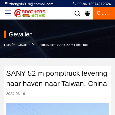
zhengxin919@hotmail.com
00-86-15974212324
Citaat
Gevallen
>
>
Huis
Gevallen
Bedrijfszaken SANY 52 M Pomptruck Levering Naar Haven Naar Taiwan, China
SANY 52 m pomptruck levering
naar haven naar Taiwan, China
2024-06-19