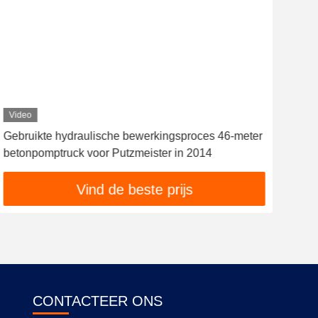
Video
Vid
Gebruikte hydraulische bewerkingsproces 46-meter
Ver
betonpomptruck voor Putzmeister in 2014
op 
Vind de beste prijs
CONTACTEER ONS