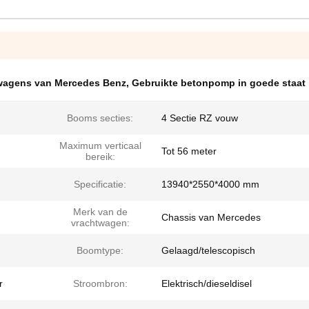
wagens van Mercedes Benz
,
Gebruikte betonpomp in goede staat
Booms secties:
4 Sectie RZ vouw
Maximum verticaal
Tot 56 meter
bereik:
Specificatie:
13940*2550*4000 mm
Merk van de
Chassis van Mercedes
vrachtwagen:
Boomtype:
Gelaagd/telescopisch
r
Stroombron:
Elektrisch/dieseldisel