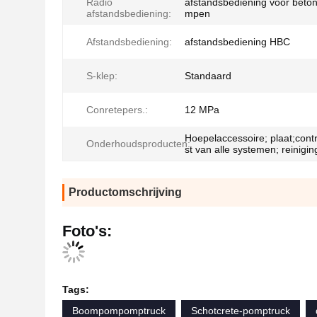
Radio
afstandsbediening voor beto
afstandsbediening:
mpen
Afstandsbediening:
afstandsbediening HBC
S-klep:
Standaard
Conretepers.:
12 MPa
Hoepelaccessoire; plaat;contr
Onderhoudsproducten:
st van alle systemen; reinigin
Productomschrijving
Foto's:
Tags:
Boompompomptruck
Schotcrete-pomptruck