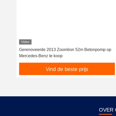
Video
s
Gerenoveerde 2013 Zoomlion 52m Betonpomp op
Mercedes-Benz te koop
Vind de beste prijs
OVER 