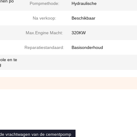
nnen po
Pompmethode:
Hydraulische
Na verkoop:
Beschikbaar
Max.Engine Macht:
320KW
Reparatiestandaard:
Basisonderhoud
ole en te
g
de vrachtwagen van de cementpomp