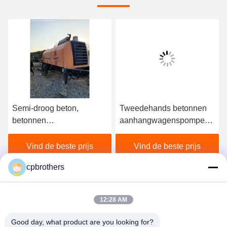
Semi-droog beton,
Tweedehands betonnen
p
betonnen
aanhangwagenspompen
aanhangwagens,
Energiebesparend
pompen, lagerschaal
Hydraulisch
Vind de beste prijs
Vind de beste prijs
Sany 8m Sup3 per uur
bewerkingsproces
cpbrothers
12:28 AM
Good day, what product are you looking for?