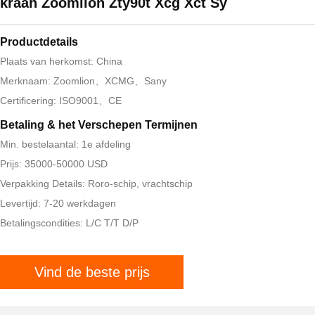
kraan Zoomlion Zty90t Xcg Xct Sy
Productdetails
Plaats van herkomst: China
Merknaam: Zoomlion、XCMG、Sany
Certificering: ISO9001、CE
Betaling & het Verschepen Termijnen
Min. bestelaantal: 1e afdeling
Prijs: 35000-50000 USD
Verpakking Details: Roro-schip, vrachtschip
Levertijd: 7-20 werkdagen
Betalingscondities: L/C T/T D/P
Vind de beste prijs