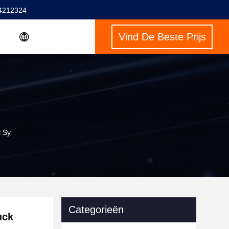
4212324
Vind De Beste Prijs
t Sy
Categorieën
uck