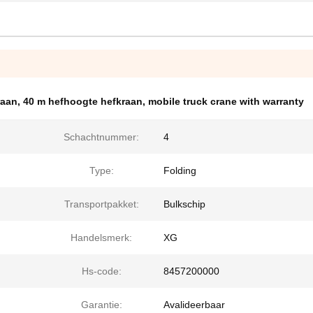
raan
,
40 m hefhoogte hefkraan
,
mobile truck crane with warranty
Schachtnummer:
4
Type:
Folding
Transportpakket:
Bulkschip
Handelsmerk:
XG
Hs-code:
8457200000
Garantie:
Avalideerbaar