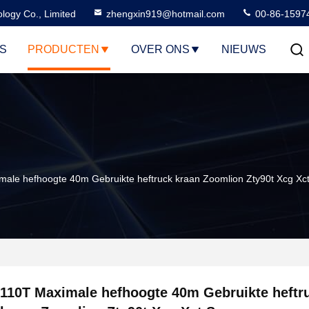
logy Co., Limited
zhengxin919@hotmail.com
00-86-1597
S
PRODUCTEN
OVER ONS
NIEUWS
ale hefhoogte 40m Gebruikte heftruck kraan Zoomlion Zty90t Xcg Xc
110T Maximale hefhoogte 40m Gebruikte heftr