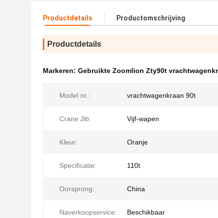
Productdetails
Productomschrijving
Productdetails
Markeren:
Gebruikte Zoomlion Zty90t vrachtwagenk
Model nr.:
vrachtwagenkraan 90t
Crane Jib:
Vijf-wapen
Kleur:
Oranje
Specificatie:
110t
Oorsprong:
China
Naverkoopservice:
Beschikbaar