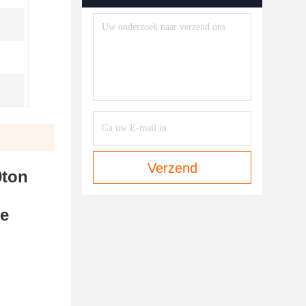
Verzend
0ton
te