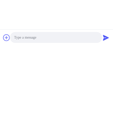
HUNAN CONCRETE POWER BROTHERS
HEAVY INDUSTRY & TECHNOLOGY CO.,
LIMITED
zhengxin919@hotmail.com
Photo
00-86-15974212324
Video Call
Kamer 16025, Baoli Linyu Center, I-3B Tongzi Po West Road,
Audio Call
Changsha City, Changsha, Hunan, China
De Goede Kwaliteit van China Betonpomp voor vrachtwagens Leverancier.