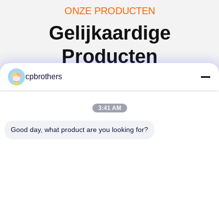
ONZE PRODUCTEN
Gelijkaardige
Producten
cpbrothers
3:41 AM
Good day, what product are you looking for?
Geel Sany Volledig
Zoomlion Groen All
hydraulische 100 ton
Pavement mobiele
mobiele kraan
kraantruck gemonteerd
tweedehands voor alle
voor bouwbehoeften
Vind de beste prijs
Vind de beste prijs
stoepen