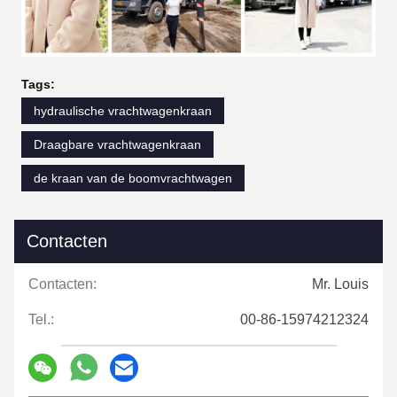
Tags:
hydraulische vrachtwagenkraan
Draagbare vrachtwagenkraan
de kraan van de boomvrachtwagen
Contacten
Contacten:
Mr. Louis
Tel.:
00-86-15974212324