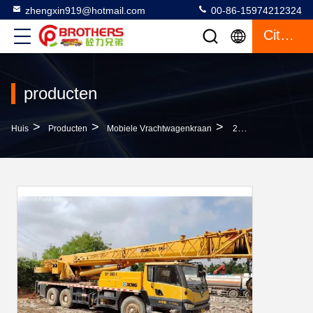
zhengxin919@hotmail.com
00-86-15974212324
Citaat
producten
>
>
>
Huis
Producten
Mobiele Vrachtwagenkraan
2014 Xg 25ton Bouwtruck Gebruikte Kraan Zoomlion Vouwbare Maximale Hefhoogte 40m