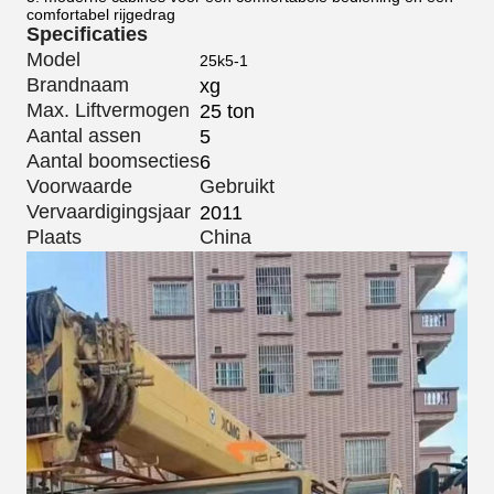
comfortabel rijgedrag
Specificaties
Model
25k5-1
Brandnaam
xg
Max. Liftvermogen
25 ton
Aantal assen
5
Aantal boomsecties
6
Voorwaarde
Gebruikt
Vervaardigingsjaar
2011
Plaats
China