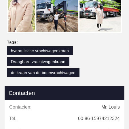
Tags:
hydraulische vrachtwagenkraan
Draagbare vrachtwagenkraan
de kraan van de boomvrachtwagen
Contacten
Contacten:
Mr. Louis
Tel.:
00-86-15974212324