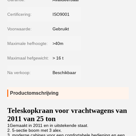
Certificering:
ISO9001
Voorwaarde:
Gebruikt
Maximale hefhoogte:
>40m
Maximaal hefgewicht:
> 16 t
Na verkoop:
Beschikbaar
Productomschrijving
Teleskopkraan voor vrachtwagens van
2011 van 25 ton
1Gemaakt in 2011 en in uitstekende staat.
2. 5-sectie boom met 3 alex.
3. moderne cabines voor een comfortabele bediening en een