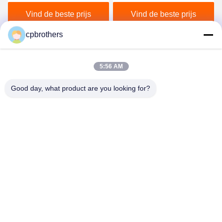
kraantruck gemonteerd
zware industrie In
voor bouwbehoeften
uitstekende staat
Vind de beste prijs
Vind de beste prijs
cpbrothers
5:56 AM
Good day, what product are you looking for?
HUNAN CONCRETE POWER BROTHERS
HEAVY INDUSTRY & TECHNOLOGY CO.,
LIMITED
zhengxin919@hotmail.com
00-86-15974212324
Kamer 16025, Baoli Linyu Center, I-3B Tongzi Po West Road,
Changsha City, Changsha, Hunan, China