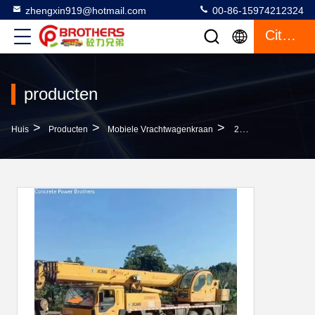
zhengxin919@hotmail.com
00-86-15974212324
Citaat
producten
>
>
>
Huis
Producten
Mobiele Vrachtwagenkraan
25 Ton Telescopische Kraan Voor Bouwmachines