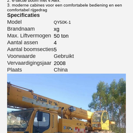
2. 6-sectie boom met 4 Alex.
3. moderne cabines voor een comfortabele bediening en een
comfortabel rijgedrag
Specificaties
Model
QY50K-1
Brandnaam
xg
Max. Liftvermogen
50 ton
Aantal assen
4
Aantal boomsecties
5
Voorwaarde
Gebruikt
Vervaardigingsjaar
2008
Plaats
China