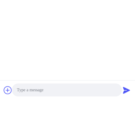
Tags:
hydraulische vrachtwagenkraan
Draagbare vrachtwagenkraan
de kraan van de boomvrachtwagen
Contacten
Contacten:
Mr. Louis
Tel.:
00-86-15974212324
Photo