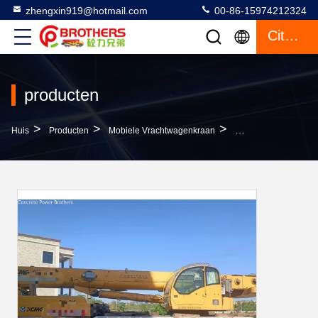
zhengxin919@hotmail.com
00-86-15974212324
Citaat
producten
>
>
>
Huis
Producten
Mobiele Vrachtwagenkraan
Maximaal Hefgewicht