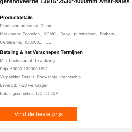
gerenoveerde 13915*2530*4000mm After-sales 
Productdetails
Plaats van herkomst: China
Merknaam: Zoomlion、XCMG、Sany、putzmeister、Botham、
Certificering: ISO9001、CE
Betaling & het Verschepen Termijnen
Min. bestelaantal: 1e afdeling
Prijs: 60000-130000 USD
Verpakking Details: Roro-schip, vrachtschip
Levertijd: 7-20 werkdagen
Betalingscondities: L/C T/T D/P
Vind de beste prijs